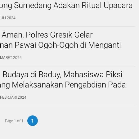
ong Sumedang Adakan Ritual Upacara
laksa
JULI 2024
 Aman, Polres Gresik Gelar
an Pawai Ogoh-Ogoh di Menganti
1 MARET 2024
 Budaya di Baduy, Mahasiswa Piksi
rang Melaksanakan Pengabdian Pada
at (PKM) Baduy
 FEBRUARI 2024
1
Page 1 of 1