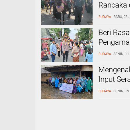
Rancakal
Adat Nga
BUDAYA
RABU, 03 
Beri Rasa
Pengaman
Gresik
BUDAYA
SENIN, 1
Mengenal
Input Se
Masyarak
BUDAYA
SENIN, 19