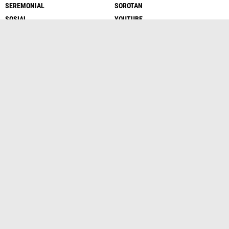
SEREMONIAL
SOROTAN
SOSIAL
YOUTUBE
Redaksi
Kontak Kami
Uu Pers
Pedoman Siber
Copyright ©
2026 Matacyber.com