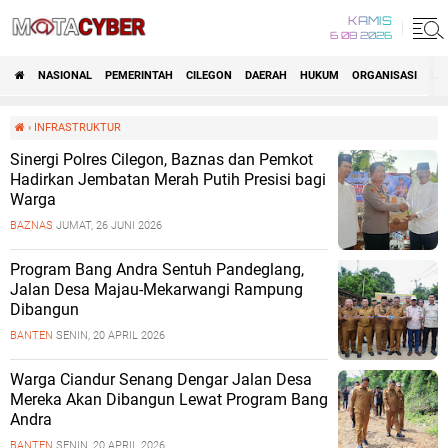
KAMIS
6 08 2026
NASIONAL
PEMERINTAH
CILEGON
DAERAH
HUKUM
ORGANISASI
LA
›
INFRASTRUKTUR
Sinergi Polres Cilegon, Baznas dan Pemkot
Hadirkan Jembatan Merah Putih Presisi bagi
Warga
BAZNAS
JUMAT, 26 JUNI 2026
Program Bang Andra Sentuh Pandeglang,
Jalan Desa Majau-Mekarwangi Rampung
Dibangun
BANTEN
SENIN, 20 APRIL 2026
Warga Ciandur Senang Dengar Jalan Desa
Mereka Akan Dibangun Lewat Program Bang
Andra
BANTEN
SENIN, 20 APRIL 2026