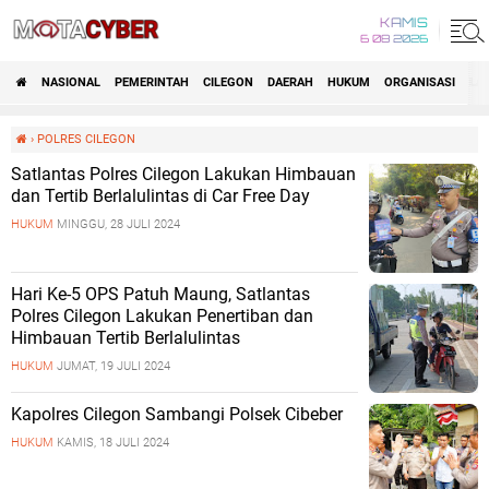
KAMIS
6 08 2026
NASIONAL
PEMERINTAH
CILEGON
DAERAH
HUKUM
ORGANISASI
LA
›
POLRES CILEGON
Satlantas Polres Cilegon Lakukan Himbauan
dan Tertib Berlalulintas di Car Free Day
HUKUM
MINGGU, 28 JULI 2024
Hari Ke-5 OPS Patuh Maung, Satlantas
Polres Cilegon Lakukan Penertiban dan
Himbauan Tertib Berlalulintas
HUKUM
JUMAT, 19 JULI 2024
Kapolres Cilegon Sambangi Polsek Cibeber
HUKUM
KAMIS, 18 JULI 2024