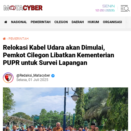
SENIN
10 08 2026
NASIONAL
PEMERINTAH
CILEGON
DAERAH
HUKUM
ORGANISASI
LA
›
PEMERINTAH
Relokasi Kabel Udara akan Dimulai, Pemkot Cilegon Libatkan Kementerian PUPR untuk Survei Lapangan
Relokasi Kabel Udara akan Dimulai,
Pemkot Cilegon Libatkan Kementerian
PUPR untuk Survei Lapangan
Redaksi_Matacyber
Selasa, 01 Juli 2025