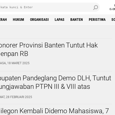
6 0
ERAH
HUKUM
ORGANISASI
LAPAS
BANTEN
PERISTIWA
S
norer Provinsi Banten Tuntut Hak
Menpan RB
ASA, 18 MARET 2025
upaten Pandeglang Demo DLH, Tuntut
ngjawaban PTPN III & VIII atas
encemaran Lingkungan
AT, 28 FEBRUARI 2025
ilegon Kembali Didemo Mahasiswa, 7