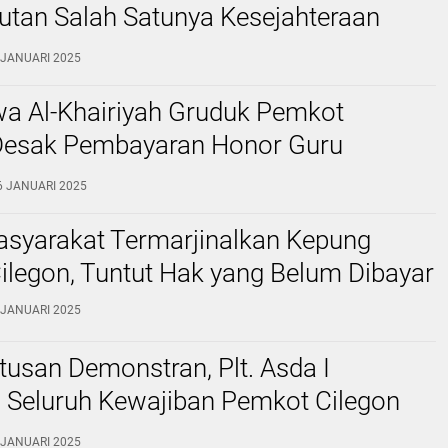
utan Salah Satunya Kesejahteraan
orer
 JANUARI 2025
a Al-Khairiyah Gruduk Pemkot
 Desak Pembayaran Honor Guru
h
6 JANUARI 2025
asyarakat Termarjinalkan Kepung
legon, Tuntut Hak yang Belum Dibayar
 JANUARI 2025
usan Demonstran, Plt. Asda I
 Seluruh Kewajiban Pemkot Cilegon
ayarkan di Tahun 2025
 JANUARI 2025