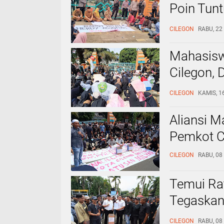
Poin Tunt
Guru Hon
CILEGON
RABU, 22
Mahasisw
Cilegon,
Madrasa
CILEGON
KAMIS, 1
Aliansi M
Pemkot Ci
CILEGON
RABU, 08
Temui Rat
Tegaskan
akan Dib
CILEGON
RABU, 08