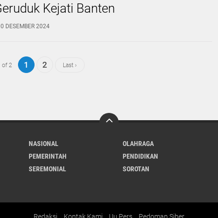
Geruduk Kejati Banten
10 DESEMBER 2024
1
2
 of 2
Last ›
NASIONAL
OLAHRAGA
PEMERINTAH
PENDIDIKAN
SEREMONIAL
SOROTAN
Redaksi
Kontak Kami
Uu Pers
Pedoman Siber