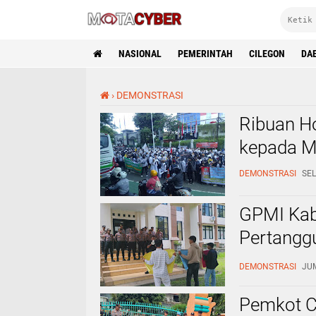
NASIONAL
PEMERINTAH
CILEGON
DA
›
DEMONSTRASI
Ribuan Ho
kepada 
DEMONSTRASI
SEL
GPMI Kab
Pertanggu
Dugaan P
DEMONSTRASI
JUM
Pemkot C