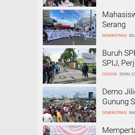
Mahasisw
Serang
DEMONSTRASI
SEL
Buruh SPK
SPIJ, Pe
CILEGON
SENIN, 2
Demo Jil
Gunung Su
DEMONSTRASI
RAB
Memperta